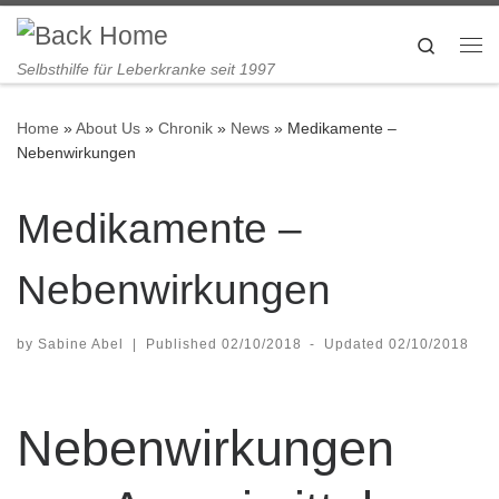
Skip to content
Search
Me
Selbsthilfe für Leberkranke seit 1997
Home
»
About Us
»
Chronik
»
News
»
Medikamente –
Nebenwirkungen
Medikamente –
Nebenwirkungen
by
Sabine Abel
|
Published
02/10/2018
-
Updated
02/10/2018
Nebenwirkungen