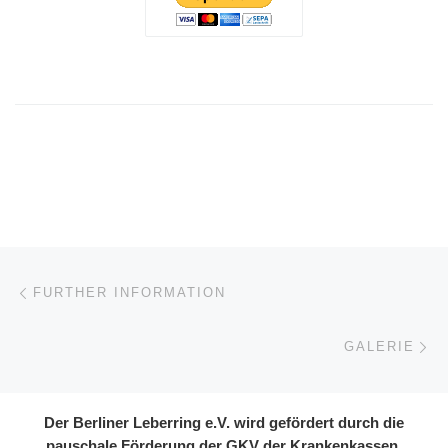
Post navigation
Previous post
FURTHER INFORMATION
Ne
GALERIE
Der Berliner Leberring e.V. wird gefördert durch die
pauschale Förderung der GKV der Krankenkassen.