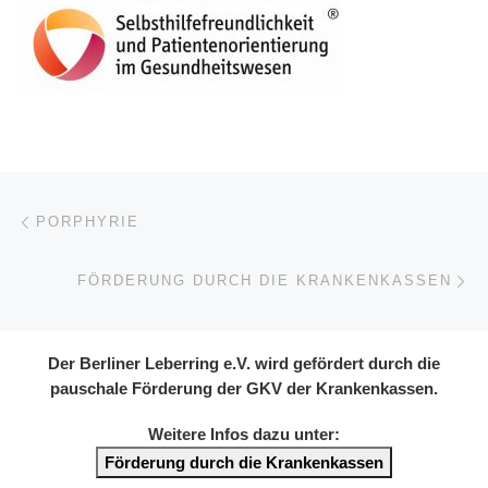
Post navigation
Previous post
PORPHYRIE
Ne
FÖRDERUNG DURCH DIE KRANKENKASSEN
Der Berliner Leberring e.V. wird gefördert durch die
pauschale Förderung der GKV der Krankenkassen.
Weitere Infos dazu unter:
Förderung durch die Krankenkassen