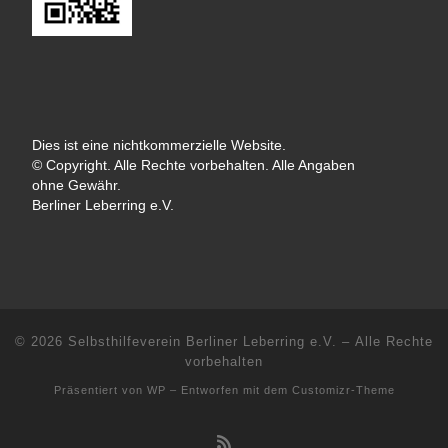
Dies ist eine nichtkommerzielle Website.
© Copyright. Alle Rechte vorbehalten. Alle Angaben
ohne Gewähr.
Berliner Leberring e.V.
© 2026
Selbsthilfeverein Berliner Leberring e.V.
– Alle Rechte
vorbehalten
Präsentiert von
WP
– Entworfen mit dem
Customizr-Theme