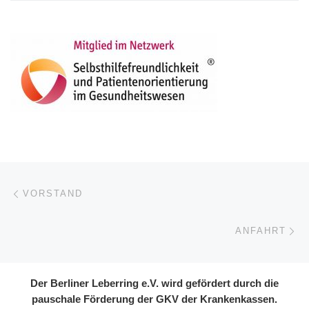
Beitragsnavigation
Vorheriger Beitrag
VORSTAND
Nä
ANFAHRT
Der Berliner Leberring e.V. wird gefördert durch die
pauschale Förderung der GKV der Krankenkassen.