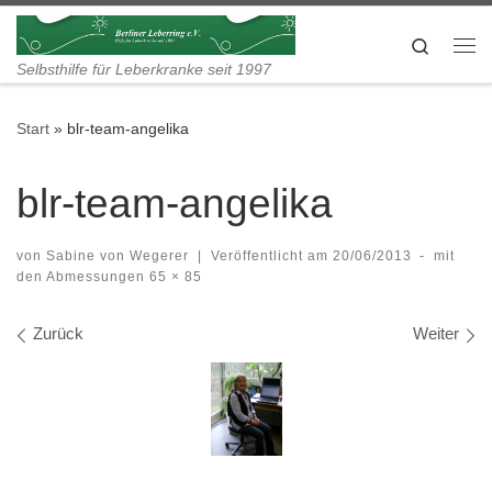
Zum Inhalt springen
Search
Me
Selbsthilfe für Leberkranke seit 1997
Start
»
blr-team-angelika
blr-team-angelika
von
Sabine von Wegerer
|
Veröffentlicht am
20/06/2013
-
mit
den Abmessungen
65 × 85
Bilder Navigation
Zurück
Weiter