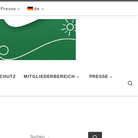
Presse
de
CHUTZ
MITGLIEDERBEREICH
PRESSE
Se
SUCHE
Suchen …