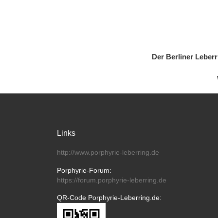
Der Berliner Leber
Links
http://www.porphyrie-leberring.de
Porphyrie-Forum:
https://forum.porphyrie-leberring.de
QR-Code Porphyrie-Leberring.de: