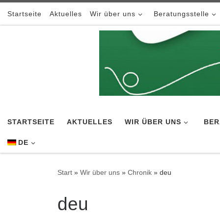
Zum Inhalt springen
Startseite
Aktuelles
Wir über uns
Beratungsstelle
STARTSEITE
AKTUELLES
WIR ÜBER UNS
BER
DE
Start
»
Wir über uns
»
Chronik
»
deu
deu