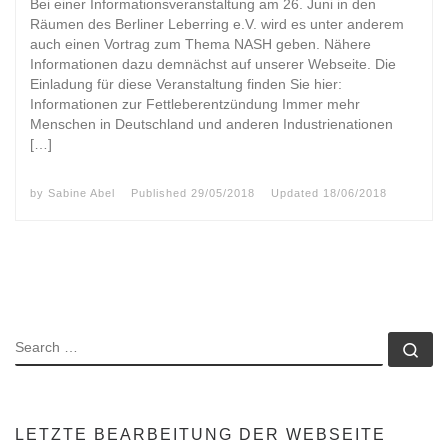
Bei einer Informationsveranstaltung am 26. Juni in den
Räumen des Berliner Leberring e.V. wird es unter anderem
auch einen Vortrag zum Thema NASH geben. Nähere
Informationen dazu demnächst auf unserer Webseite. Die
Einladung für diese Veranstaltung finden Sie hier:
Informationen zur Fettleberentzündung Immer mehr
Menschen in Deutschland und anderen Industrienationen
[…]
by
Sabine Abel
Published
29/05/2018
Updated
18/06/2018
SEARCH
Se
LETZTE BEARBEITUNG DER WEBSEITE