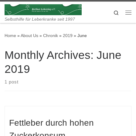
Skip to content
Search
Me
Selbsthilfe für Leberkranke seit 1997
Home
»
About Us
»
Chronik
»
2019
»
June
Monthly Archives:
June
2019
1 post
Fettleber durch hohen
Zuckerkonsum