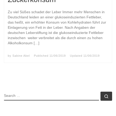
Zu viel Süßes schadet der Leber Immer mehr Menschen in
Deutschland leiden an einer glukoseinduzierten Fettleber,
das heißt, ein erhöhter Konsum von Kohlehydraten führt zur
Einlagerung von Fett in der Leber. Nach Angaben der
deutschen Leberstiftung ist die glukoseinduzierte Fettleber
inzwischen weiter verbreitet als die durch einen zu hohen
Alkoholkonsum […]
by
Sabine Abel
Published
11/06/2019
Updated
11/06/2019
SEARCH
Se