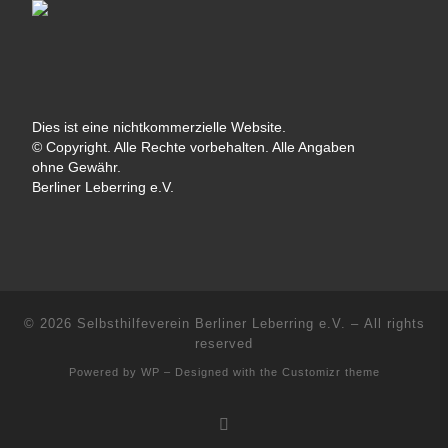
Dies ist eine nichtkommerzielle Website.
© Copyright. Alle Rechte vorbehalten. Alle Angaben
ohne Gewähr.
Berliner Leberring e.V.
© 2026
Selbsthilfeverein Berliner Leberring e.V.
– All rights
reserved
Powered by
WP
– Designed with the
Customizr theme