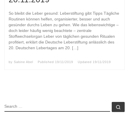
So bleibt die Leber gesund: Leberstiftung gibt Tipps Tägliche
Routinen können helfen, organisierter, besser und auch
gesünder durchs Leben zu gehen. Wie das lebenswichtige –
doch leider häufig wenig beachtete – zentrale
Stoffwechselorgan Leber von täglichen gesunden Ritualen
profitiert, erklärt die Deutsche Leberstiftung anlässlich des
20. Deutschen Lebertages am 20. […]
by
Sabine Abel
Published
19/11/2019
Updated
19/11/2019
SEARCH
Se