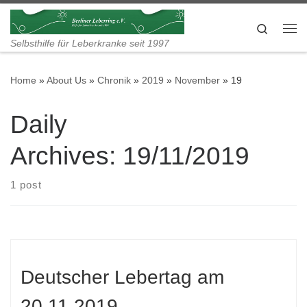
Skip to content
Search
Me
Selbsthilfe für Leberkranke seit 1997
Home
»
About Us
»
Chronik
»
2019
»
November
»
19
Daily
Archives:
19/11/2019
1 post
Deutscher Lebertag am
20.11.2019