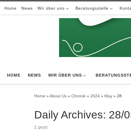
Skip to content
Home
News
Wir über uns
Beratungsstelle
Konta
HOME
NEWS
WIR ÜBER UNS
BERATUNGSST
Home
»
About Us
»
Chronik
»
2024
»
May
»
28
Daily Archives:
28/0
1 post