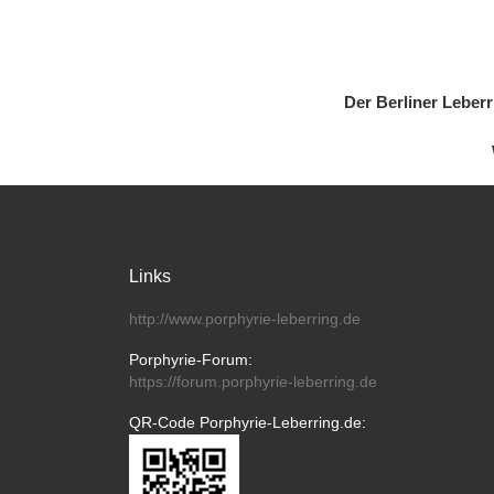
Der Berliner Leber
Links
http://www.porphyrie-leberring.de
Porphyrie-Forum:
https://forum.porphyrie-leberring.de
QR-Code Porphyrie-Leberring.de: