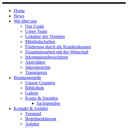
Skip
to
Home
content
News
Wir über uns
Our Goals
Unser Team
Leitsätze des Vereines
Mitgliedschaften
Förderung durch die Krankenkassen
Zusammenarbeit mit der Wirtschaft
Informationsbroschüren
Aktivitäten
Jahresberichte
Transparenz
Beratungsstelle
Unsere Gruppen
Bibliothek
Galerie
Konto & Spenden
Sachspenden
Kontakt & Anfahrt
Vorstand
Beitrittserklärung
Anfahrt