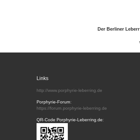
Der Berliner Leber
Links
http://www.porphyrie-leberring.de
Porphyrie-Forum:
https://forum.porphyrie-leberring.de
QR-Code Porphyrie-Leberring.de: