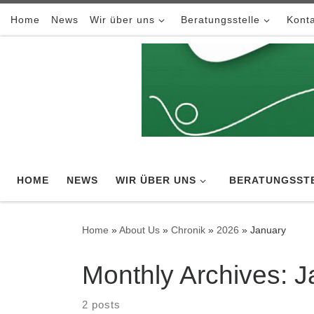
Skip to content
Home
News
Wir über uns
Beratungsstelle
Konta
HOME
NEWS
WIR ÜBER UNS
BERATUNGSST
Home
»
About Us
»
Chronik
»
2026
»
January
Monthly Archives:
J
2 posts