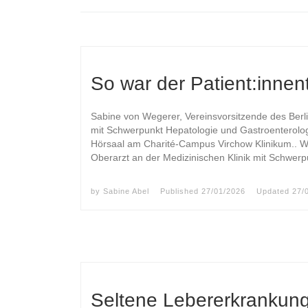
So war der Patient:inne
Sabine von Wegerer, Vereinsvorsitzende des Berlin
mit Schwerpunkt Hepatologie und Gastroenterolo
Hörsaal am Charité-Campus Virchow Klinikum.. W
Oberarzt an der Medizinischen Klinik mit Schwerp
by
Sabine Abel
Published
27/01/2026
Updated
27/
Seltene Lebererkrankun