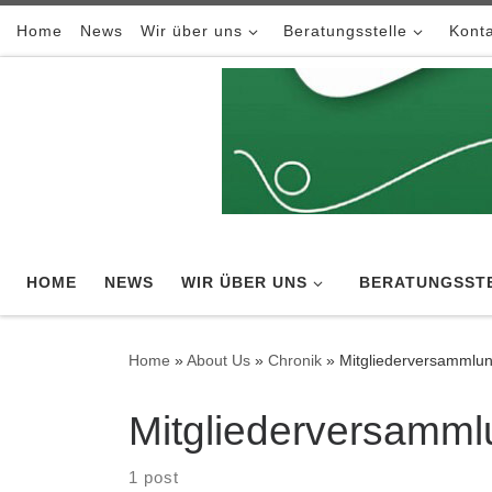
Skip to content
Home
News
Wir über uns
Beratungsstelle
Konta
HOME
NEWS
WIR ÜBER UNS
BERATUNGSST
Home
»
About Us
»
Chronik
»
Mitgliederversammlu
Mitgliederversamm
1 post