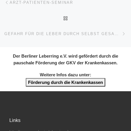
ARZT-PATIENTEN-SEMINAR
BACK TO POST LIST
Ne
GEFAHR FÜR DIE LEBER DURCH SELBST GESAMMELTE PILZE
Der Berliner Leberring e.V. wird gefördert durch die
pauschale Förderung der GKV der Krankenkassen.
Weitere Infos dazu unter:
Förderung durch die Krankenkassen
Links