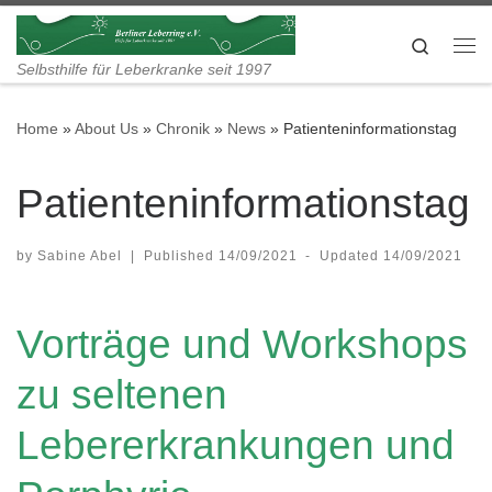
Skip to content
Search
Me
Selbsthilfe für Leberkranke seit 1997
Home
»
About Us
»
Chronik
»
News
»
Patienteninformationstag
Patienteninformationstag
by
Sabine Abel
|
Published
14/09/2021
-
Updated
14/09/2021
Vorträge und Workshops
zu seltenen
Lebererkrankungen und