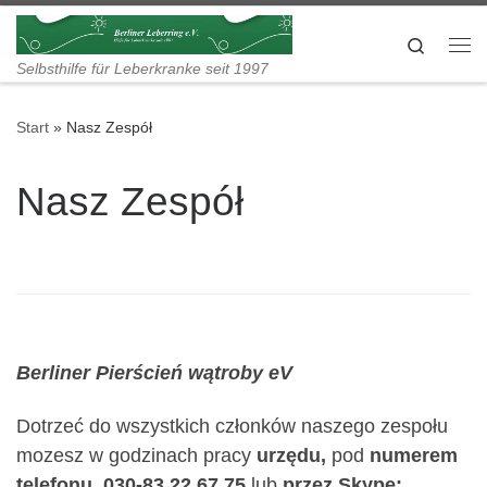
Zum Inhalt springen
Search
Me
Selbsthilfe für Leberkranke seit 1997
Start
»
Nasz Zespół
Nasz Zespół
Berliner Pierścień wątroby eV
Dotrzeć do wszystkich członków naszego zespołu
mozesz w godzinach pracy
urzędu,
pod
numerem
telefonu.
030-83 22 67 75
lub
przez Skype: