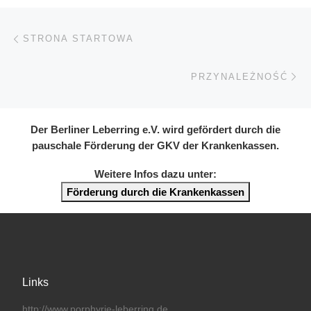
Beitragsnavigation
Vorheriger Beitrag
STRONA STARTOWA
Nä
PRZYNALEŻNOŚĆ
Der Berliner Leberring e.V. wird gefördert durch die
pauschale Förderung der GKV der Krankenkassen.
Weitere Infos dazu unter:
Förderung durch die Krankenkassen
Links
http://www.porphyrie-leberring.de