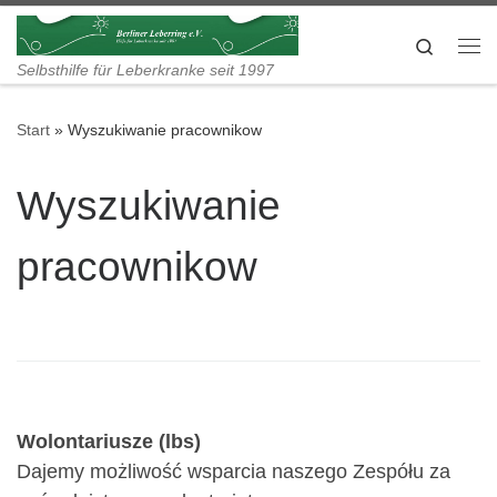
Zum Inhalt springen
Search
Me
Selbsthilfe für Leberkranke seit 1997
Start
»
Wyszukiwanie pracownikow
Wyszukiwanie
pracownikow
Wolontariusze (lbs)
Dajemy możliwość wsparcia naszego Zespółu za