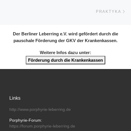
Nä
PRAKTYKA
Der Berliner Leberring e.V. wird gefördert durch die
pauschale Förderung der GKV der Krankenkassen.
Weitere Infos dazu unter:
Förderung durch die Krankenkassen
Links
http://www.porphyrie-leberring.de
Porphyrie-Forum:
https://forum.porphyrie-leberring.de