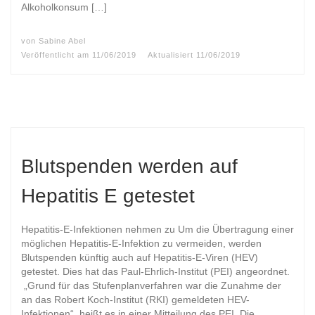
Alkoholkonsum […]
von
Sabine Abel
Veröffentlicht am
11/06/2019
Aktualisiert
11/06/2019
Blutspenden werden auf
Hepatitis E getestet
Hepatitis-E-Infektionen nehmen zu Um die Übertragung einer
möglichen Hepatitis-E-Infektion zu vermeiden, werden
Blutspenden künftig auch auf Hepatitis-E-Viren (HEV)
getestet. Dies hat das Paul-Ehrlich-Institut (PEI) angeordnet.
„Grund für das Stufenplanverfahren war die Zunahme der
an das Robert Koch-Institut (RKI) gemeldeten HEV-
Infektionen“, heißt es in einer Mitteilung des PEI. Die