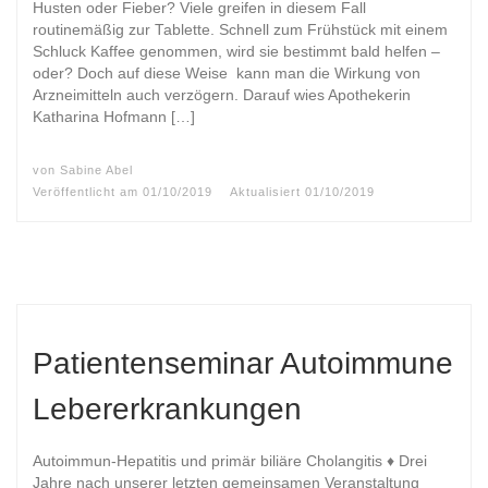
Husten oder Fieber? Viele greifen in diesem Fall
routinemäßig zur Tablette. Schnell zum Frühstück mit einem
Schluck Kaffee genommen, wird sie bestimmt bald helfen –
oder? Doch auf diese Weise kann man die Wirkung von
Arzneimitteln auch verzögern. Darauf wies Apothekerin
Katharina Hofmann […]
von
Sabine Abel
Veröffentlicht am
01/10/2019
Aktualisiert
01/10/2019
Patientenseminar Autoimmune
Lebererkrankungen
Autoimmun-Hepatitis und primär biliäre Cholangitis ♦ Drei
Jahre nach unserer letzten gemeinsamen Veranstaltung