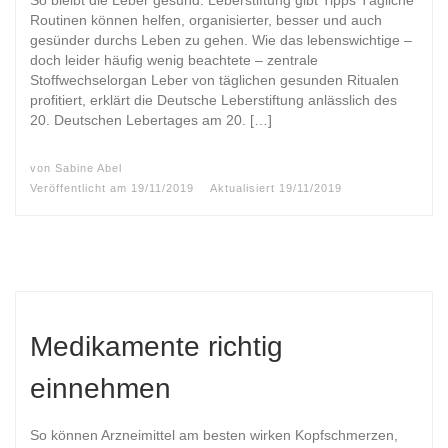
So bleibt die Leber gesund: Leberstiftung gibt Tipps Tägliche
Routinen können helfen, organisierter, besser und auch
gesünder durchs Leben zu gehen. Wie das lebenswichtige –
doch leider häufig wenig beachtete – zentrale
Stoffwechselorgan Leber von täglichen gesunden Ritualen
profitiert, erklärt die Deutsche Leberstiftung anlässlich des
20. Deutschen Lebertages am 20. […]
von
Sabine Abel
Veröffentlicht am
19/11/2019
Aktualisiert
19/11/2019
Medikamente richtig
einnehmen
So können Arzneimittel am besten wirken Kopfschmerzen,