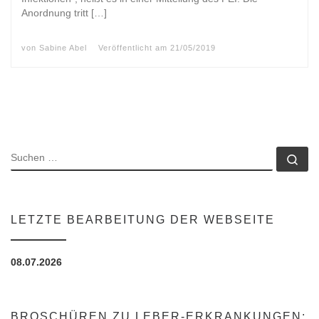
Anordnung tritt […]
von
Sabine Abel
Veröffentlicht am
21/05/2019
SUCHE
Su
LETZTE BEARBEITUNG DER WEBSEITE
08.07.2026
BROSCHÜREN ZU LEBER-ERKRANKUNGEN: