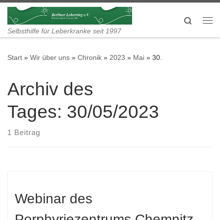
Zum Inhalt springen
Search
Me
Selbsthilfe für Leberkranke seit 1997
Start
»
Wir über uns
»
Chronik
»
2023
»
Mai
»
30.
Archiv des
Tages:
30/05/2023
1 Beitrag
Webinar des
Porphyriezentrums Chemnitz