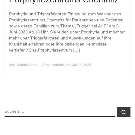
Porphyrie und Triggerfaktoren Einladung zum Webinar des
Porphyriezentrums Chemnitz für Patientinnen und Patienten
sowie deren Familien zum Thema „Trigger bei AHP“ am 6.
Juni 2023 ab 18 Uhr. Sie leiden unter Porphyrie und möchten
mehr über Triggerfaktoren und Auswirkungen auf Ihre
Krankheit erfahren oder Ihre bisherigen Kenntnisse
vertiefen? Das Porphyriezentrum […]
von
Sabine Abel
Veröffentlicht am
30/05/2023
SUCHE
Su