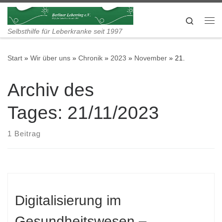
Zum Inhalt springen
Search
Me
Selbsthilfe für Leberkranke seit 1997
Start
»
Wir über uns
»
Chronik
»
2023
»
November
»
21.
Archiv des
Tages:
21/11/2023
1 Beitrag
Digitalisierung im
Gesundheitswesen –