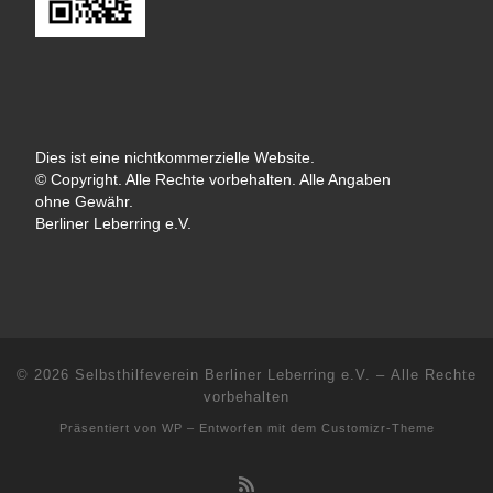
Dies ist eine nichtkommerzielle Website.
© Copyright. Alle Rechte vorbehalten. Alle Angaben
ohne Gewähr.
Berliner Leberring e.V.
© 2026
Selbsthilfeverein Berliner Leberring e.V.
– Alle Rechte
vorbehalten
Präsentiert von
WP
– Entworfen mit dem
Customizr-Theme