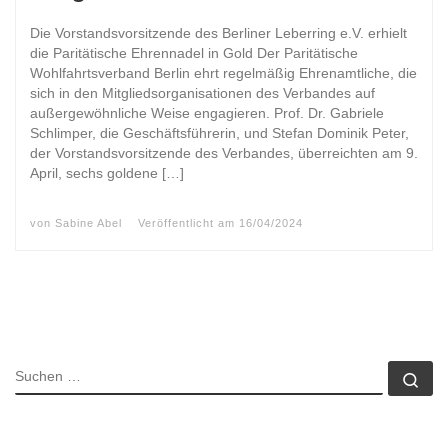
Die Vorstandsvorsitzende des Berliner Leberring e.V. erhielt
die Paritätische Ehrennadel in Gold Der Paritätische
Wohlfahrtsverband Berlin ehrt regelmäßig Ehrenamtliche, die
sich in den Mitgliedsorganisationen des Verbandes auf
außergewöhnliche Weise engagieren. Prof. Dr. Gabriele
Schlimper, die Geschäftsführerin, und Stefan Dominik Peter,
der Vorstandsvorsitzende des Verbandes, überreichten am 9.
April, sechs goldene […]
von
Sabine Abel
Veröffentlicht am
16/04/2024
SUCHE
Su