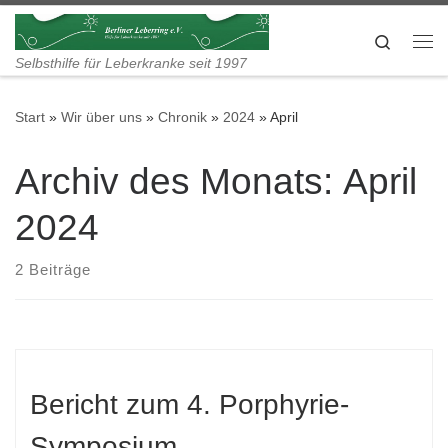
Zum Inhalt springen
Search
Me
Selbsthilfe für Leberkranke seit 1997
Start
»
Wir über uns
»
Chronik
»
2024
»
April
Archiv des Monats:
April
2024
2 Beiträge
Bericht zum 4. Porphyrie-
Symposium