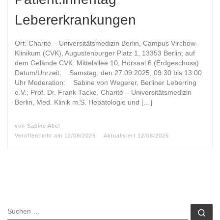
Lebererkrankungen
Ort: Charité – Universitätsmedizin Berlin, Campus Virchow-
Klinikum (CVK), Augustenburger Platz 1, 13353 Berlin; auf
dem Gelände CVK: Mittelallee 10, Hörsaal 6 (Erdgeschoss)
Datum/Uhrzeit: Samstag, den 27.09.2025, 09:30 bis 13:00
Uhr Moderation: Sabine von Wegerer, Berliner Leberring
e.V.; Prof. Dr. Frank Tacke, Charité – Universitätsmedizin
Berlin, Med. Klinik m.S. Hepatologie und […]
von
Sabine Abel
Veröffentlicht am
12/08/2025
Aktualisiert
12/08/2025
SUCHE
Su