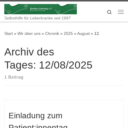
Zum Inhalt springen
Search
Me
Selbsthilfe für Leberkranke seit 1997
Start
»
Wir über uns
»
Chronik
»
2025
»
August
»
12.
Archiv des
Tages:
12/08/2025
1 Beitrag
Einladung zum
Patient:innentag