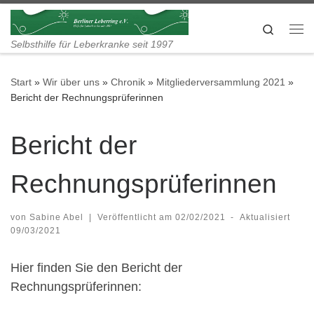
Zum Inhalt springen
Search
Me
Selbsthilfe für Leberkranke seit 1997
Start
»
Wir über uns
»
Chronik
»
Mitgliederversammlung 2021
»
Bericht der Rechnungsprüferinnen
Bericht der
Rechnungsprüferinnen
von
Sabine Abel
|
Veröffentlicht am
02/02/2021
-
Aktualisiert
09/03/2021
Hier finden Sie den Bericht der
Rechnungsprüferinnen: