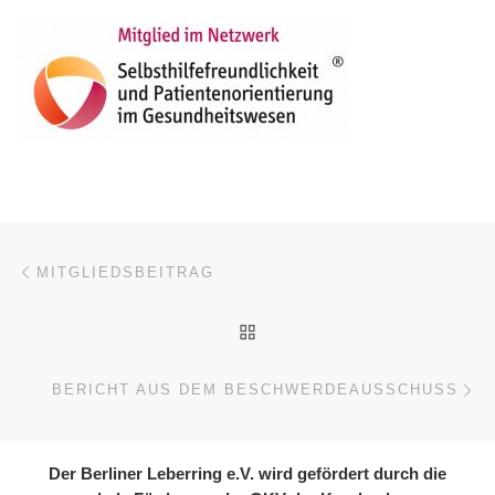
Beitragsnavigation
Vorheriger Beitrag
MITGLIEDSBEITRAG
ZURÜCK ZUR BEITRAGSL
Nä
BERICHT AUS DEM BESCHWERDEAUSSCHUSS
Der Berliner Leberring e.V. wird gefördert durch die