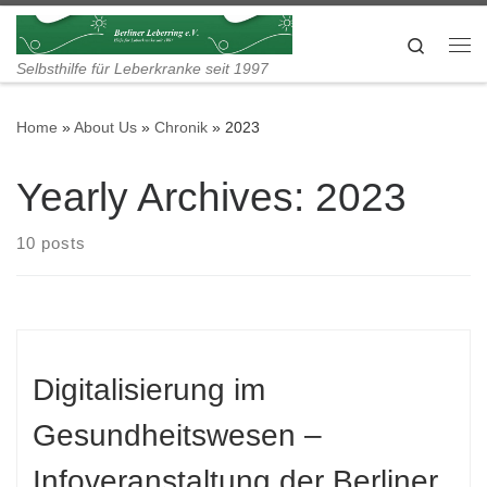
Skip to content
Search
Me
Selbsthilfe für Leberkranke seit 1997
Home
»
About Us
»
Chronik
»
2023
Yearly Archives:
2023
10 posts
Digitalisierung im
Gesundheitswesen –
Infoveranstaltung der Berliner