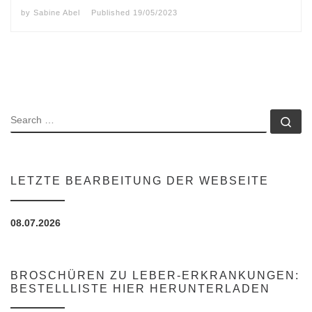
by
Sabine Abel
Published
19/05/2023
SEARCH
Se
LETZTE BEARBEITUNG DER WEBSEITE
08.07.2026
BROSCHÜREN ZU LEBER-ERKRANKUNGEN:
BESTELLLISTE HIER HERUNTERLADEN