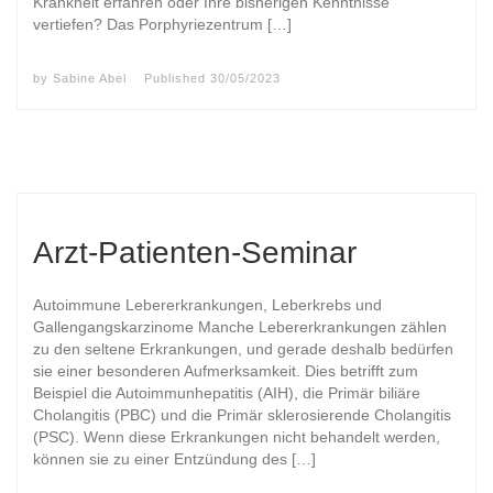
Krankheit erfahren oder Ihre bisherigen Kenntnisse
vertiefen? Das Porphyriezentrum […]
by
Sabine Abel
Published
30/05/2023
Arzt-Patienten-Seminar
Autoimmune Lebererkrankungen, Leberkrebs und
Gallengangskarzinome Manche Lebererkrankungen zählen
zu den seltene Erkrankungen, und gerade deshalb bedürfen
sie einer besonderen Aufmerksamkeit. Dies betrifft zum
Beispiel die Autoimmunhepatitis (AIH), die Primär biliäre
Cholangitis (PBC) und die Primär sklerosierende Cholangitis
(PSC). Wenn diese Erkrankungen nicht behandelt werden,
können sie zu einer Entzündung des […]