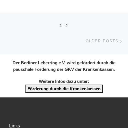
Posts navigation
1
2
Ol
OLDER POSTS
Der Berliner Leberring e.V. wird gefördert durch die
pauschale Förderung der GKV der Krankenkassen.
Weitere Infos dazu unter:
Förderung durch die Krankenkassen
Links