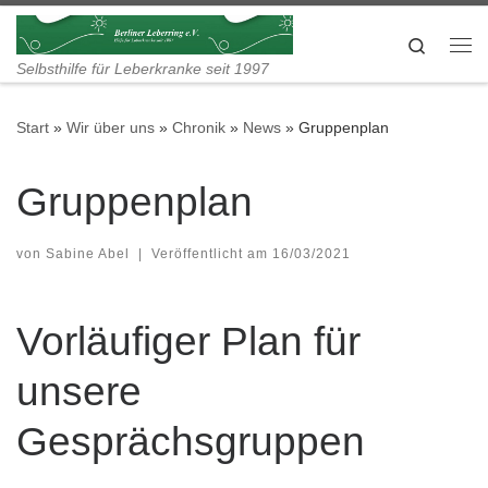
Zum Inhalt springen
Search
Me
Selbsthilfe für Leberkranke seit 1997
Start
»
Wir über uns
»
Chronik
»
News
»
Gruppenplan
Gruppenplan
von
Sabine Abel
|
Veröffentlicht am
16/03/2021
Vorläufiger Plan für
unsere
Gesprächsgruppen