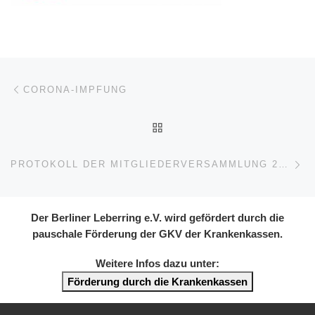
Beitragsnavigation
Vorheriger Beitrag
CORONA-IMPFUNG
ZURÜCK ZUR BEITRAGSL
Nä
PROTOKOLL DER MITGLIEDERVERSAMMLUNG 2021
Der Berliner Leberring e.V. wird gefördert durch die
pauschale Förderung der GKV der Krankenkassen.
Weitere Infos dazu unter:
Förderung durch die Krankenkassen