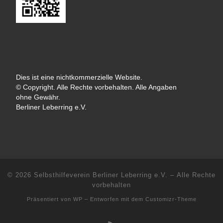
Dies ist eine nichtkommerzielle Website.
© Copyright. Alle Rechte vorbehalten. Alle Angaben
ohne Gewähr.
Berliner Leberring e.V.
© 2026
Selbsthilfeverein Berliner Leberring e.V.
– Alle Rechte
vorbehalten
Präsentiert von
WP
– Entworfen mit dem
Customizr-Theme