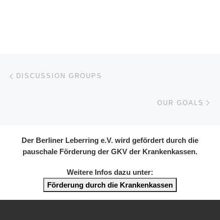
Beitragsnavigation
Vorheriger Beitrag
DISCUSSION GROUPS
Nä
OUR GOALS
Der Berliner Leberring e.V. wird gefördert durch die
pauschale Förderung der GKV der Krankenkassen.
Weitere Infos dazu unter:
Förderung durch die Krankenkassen