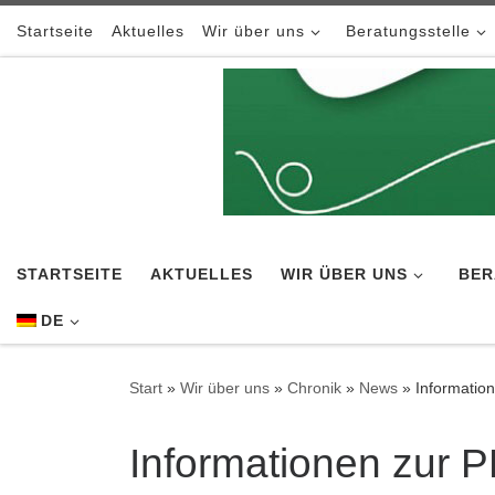
Zum Inhalt springen
Startseite
Aktuelles
Wir über uns
Beratungsstelle
STARTSEITE
AKTUELLES
WIR ÜBER UNS
BER
DE
Start
»
Wir über uns
»
Chronik
»
News
»
Informatio
Informationen zur 