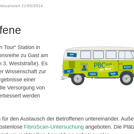
Aktualisiert
21/05/2024
ffene
Tour“ Station in
tionsreihe zu Gast am
 3, Weststraße). Es
er Wissenschaft zur
rgebnisse einer
die Versorgung von
verbessert werden
 für den Austausch der Betroffenen untereinander. Auß
kostenlose
FibroScan-Untersuchung
angeboten. Die Plät