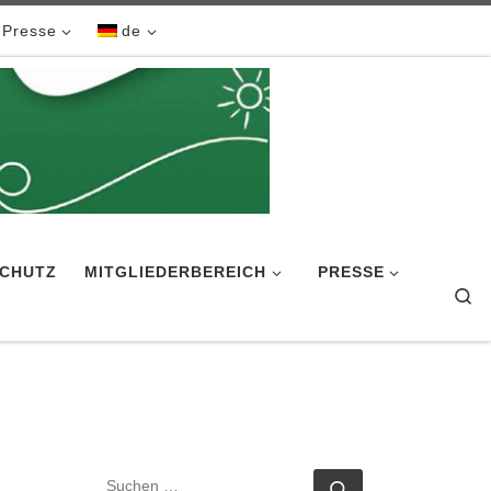
Presse
de
CHUTZ
MITGLIEDERBEREICH
PRESSE
Se
SUCHE
Suchen …