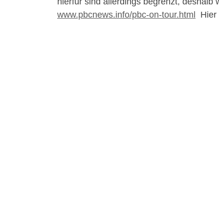
hierfür sind allerdings begrenzt, deshal
www.pbcnews.info/pbc-on-tour.html
Hier 