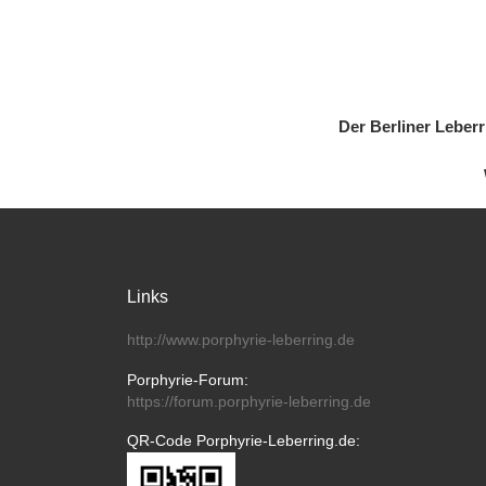
Der Berliner Leber
Links
http://www.porphyrie-leberring.de
Porphyrie-Forum:
https://forum.porphyrie-leberring.de
QR-Code Porphyrie-Leberring.de: