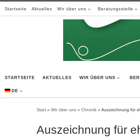
Zum Inhalt springen
Startseite
Aktuelles
Wir über uns
Beratungsstelle
STARTSEITE
AKTUELLES
WIR ÜBER UNS
BER
DE
Start
»
Wir über uns
»
Chronik
»
Auszeichnung für 
Auszeichnung für 