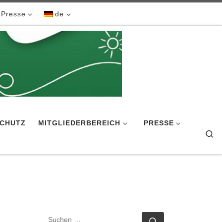
Presse
de
CHUTZ
MITGLIEDERBEREICH
PRESSE
Se
SUCHE
Suchen …