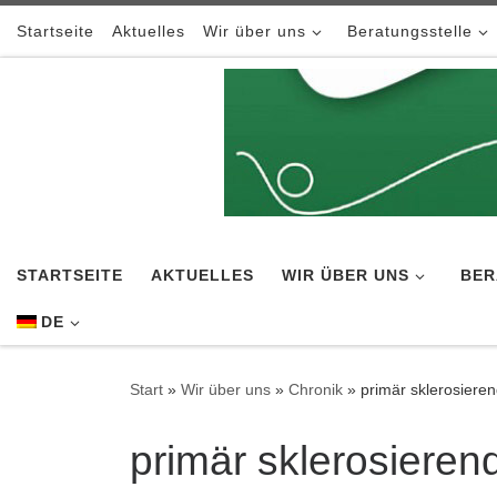
Zum Inhalt springen
Startseite
Aktuelles
Wir über uns
Beratungsstelle
STARTSEITE
AKTUELLES
WIR ÜBER UNS
BER
DE
Start
»
Wir über uns
»
Chronik
»
primär sklerosieren
primär sklerosieren