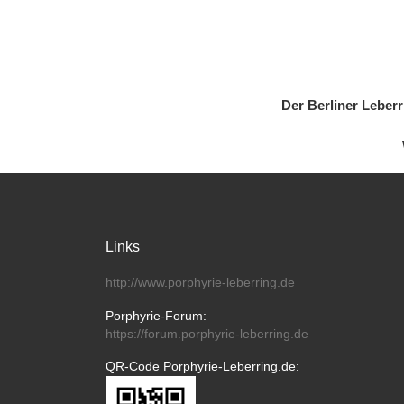
Der Berliner Leber
Links
http://www.porphyrie-leberring.de
Porphyrie-Forum:
https://forum.porphyrie-leberring.de
QR-Code Porphyrie-Leberring.de: