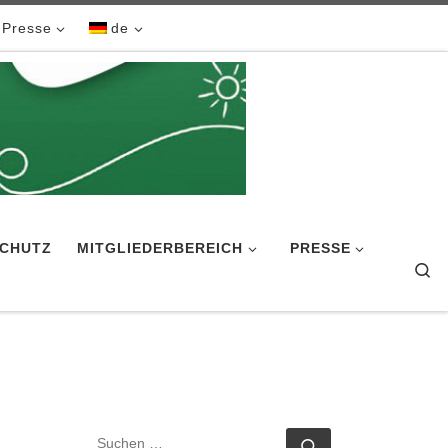
Presse
de
CHUTZ
MITGLIEDERBEREICH
PRESSE
Se
SUCHE
Suchen …