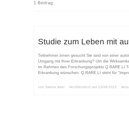
1 Beitrag
Studie zum Leben mit a
Teilnehmer:innen gesucht Sie sind von einer au
Umgang mit Ihrer Erkrankung? Um die Wirksamkei
im Rahmen des Forschungsprojekts Q.RARE.LI Tei
Erkrankung wünschen. Q.RARE.LI steht für “Improv
von
Sabine Abel
Veröffentlicht am
13/06/2023
Aktu