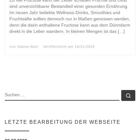
Zu viel Fructose kann der Leber schaden Früchte und Obst
sind unverzichtbarer Bestandteil einer gesunden Ernährung.
Im neuen Jahr beliebte Wellness-Drinks, Smoothies und
Fruchtsäfte sollten dennoch nur in Maßen genossen werden,
denn die darin enthaltene Fructose kann aus dem Dünndarm
direkt in die Leber wandern. In kleinen Mengen ist das […]
von
Sabine Abel
Veröffentlicht am
16/01/2024
SUCHE
Su
LETZTE BEARBEITUNG DER WEBSEITE