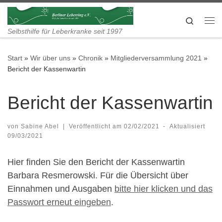
Zum Inhalt springen
Search
Me
Selbsthilfe für Leberkranke seit 1997
Start
»
Wir über uns
»
Chronik
»
Mitgliederversammlung 2021
»
Bericht der Kassenwartin
Bericht der Kassenwartin
von
Sabine Abel
|
Veröffentlicht am
02/02/2021
-
Aktualisiert
09/03/2021
Hier finden Sie den Bericht der Kassenwartin
Barbara Resmerowski. Für die Übersicht über
Einnahmen und Ausgaben
bitte hier klicken und das
Passwort erneut eingeben
.