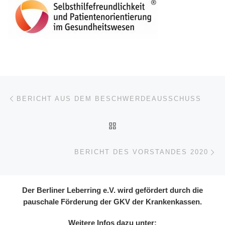
Beitragsnavigation
Vorheriger Beitrag
BERICHT AUS DEM BESCHWERDEAUSSCHUSS
ZURÜCK ZUR BEITRAGSL
Nä
BERICHT DES VORSTANDES 2020
Der Berliner Leberring e.V. wird gefördert durch die
pauschale Förderung der GKV der Krankenkassen.
Weitere Infos dazu unter: