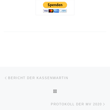
Beitragsnavigation
Vorheriger Beitrag
BERICHT DER KASSENWARTIN
ZURÜCK ZUR BEITRAGSL
Nä
PROTOKOLL DER MV 2020