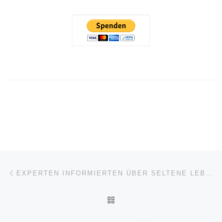
Beitragsnavigation
Vorheriger Beitrag
EXPERTEN INFORMIERTEN ÜBER SELTENE LEBERERKRANKUNGEN
ZURÜCK ZUR BEITRAGSL
Nä