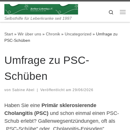
Zum Inhalt springen
Search
Me
Selbsthilfe für Leberkranke seit 1997
Start
»
Wir über uns
»
Chronik
»
Uncategorized
»
Umfrage zu
PSC-Schüben
Umfrage zu PSC-
Schüben
von
Sabine Abel
|
Veröffentlicht am
29/06/2026
Haben Sie eine
Primär sklerosierende
Cholangitis (PSC)
und schon einmal einen PSC-
Schub erlebt? Gallenwegsentzündungen, oft als
„PSC-Schübe” oder „Cholangitis-Episoden”