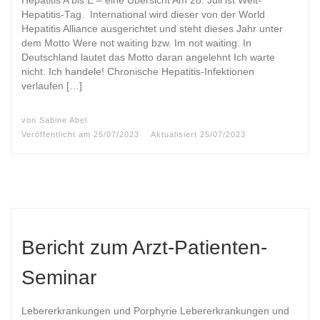
Hepatitis A bis E – eine Übersicht Am 28. Juli ist Welt-
Hepatitis-Tag. International wird dieser von der World
Hepatitis Alliance ausgerichtet und steht dieses Jahr unter
dem Motto Were not waiting bzw. Im not waiting. In
Deutschland lautet das Motto daran angelehnt Ich warte
nicht. Ich handele! Chronische Hepatitis-Infektionen
verlaufen […]
von
Sabine Abel
Veröffentlicht am
25/07/2023
Aktualisiert
25/07/2023
Bericht zum Arzt-Patienten-
Seminar
Lebererkrankungen und Porphyrie Lebererkrankungen und