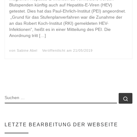
Blutspenden künftig auch auf Hepatitis-E-Viren (HEV)
getestet. Dies hat das Paul-Ehrlich-Institut (PEI) angeordnet.
„Grund für das Stufenplanverfahren war die Zunahme der
an das Robert Koch-Institut (RKI) gemeldeten HEV-
Infektionen“, heißt es in einer Mitteilung des PEI. Die
Anordnung tritt […]
von
Sabine Abel
Veröffentlicht am
21/05/2019
SUCHE
Su
LETZTE BEARBEITUNG DER WEBSEITE